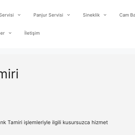
ervisi
Panjur Servisi
Sineklik
Cam Ba
ler
İletişim
iri
Tamiri işlemleriyle ilgili kusursuzca hizmet