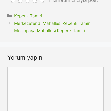
Hizmetimizi Oyla post
Kategoriler
Kepenk Tamiri
Merkezefendi Mahallesi Kepenk Tamiri
Mesihpaşa Mahallesi Kepenk Tamiri
Yorum yapın
Yorum