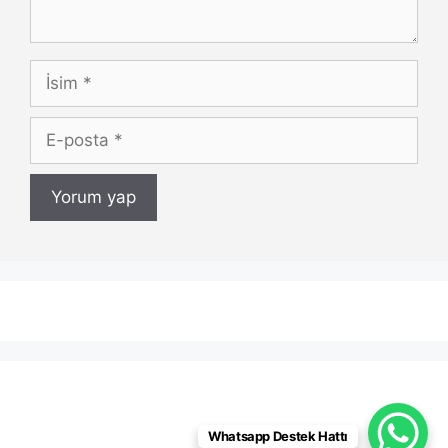
İsim
E-
posta
Whatsapp Destek Hattı