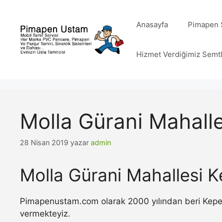
İçeriğe
atla
Anasayfa
Pimapen S
Hizmet Verdiğimiz Semt
Molla Gürani Mahall
28 Nisan 2019
yazar
admin
Molla Gürani Mahallesi K
Pimapenustam.com olarak 2000 yılından beri Kepenk 
vermekteyiz.