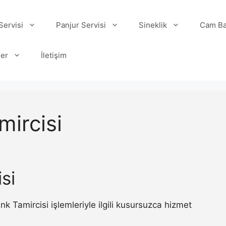
ervisi
Panjur Servisi
Sineklik
Cam Ba
ler
İletişim
mircisi
si
Tamircisi işlemleriyle ilgili kusursuzca hizmet