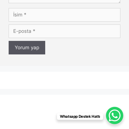
İsim
E-
posta
Whatsapp Destek Hattı