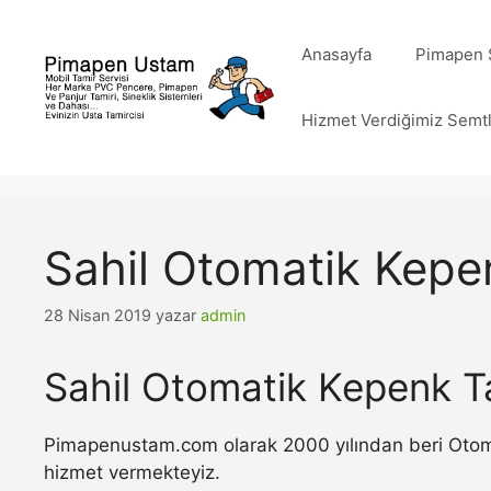
İçeriğe
atla
Anasayfa
Pimapen S
Hizmet Verdiğimiz Semt
Sahil Otomatik Kepe
28 Nisan 2019
yazar
admin
Sahil Otomatik Kepenk T
Pimapenustam.com olarak 2000 yılından beri Otomat
hizmet vermekteyiz.