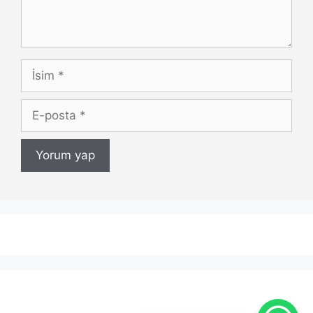
İsim
E-
posta