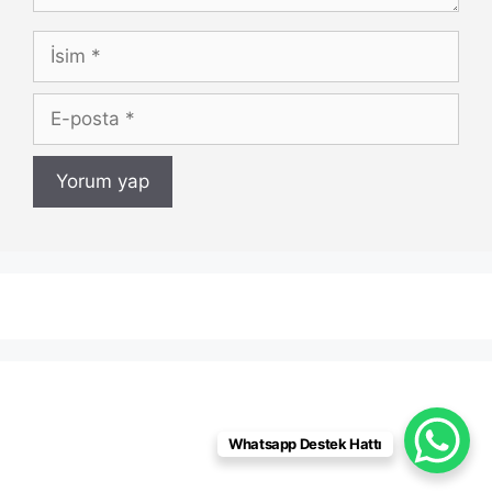
İsim
E-
posta
Whatsapp Destek Hattı