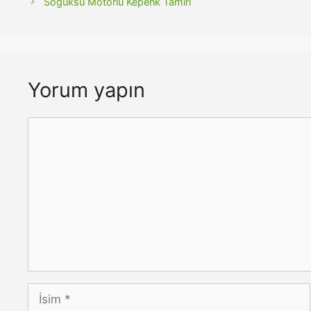
Soğuksu Motorlu Kepenk Tamiri
Yorum yapın
Yorum
İsim