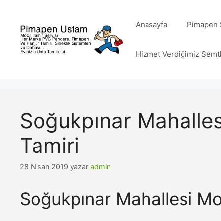
İçeriğe
atla
Anasayfa
Pimapen S
Hizmet Verdiğimiz Semt
Soğukpınar Mahalles
Tamiri
28 Nisan 2019
yazar
admin
Soğukpınar Mahallesi Mo