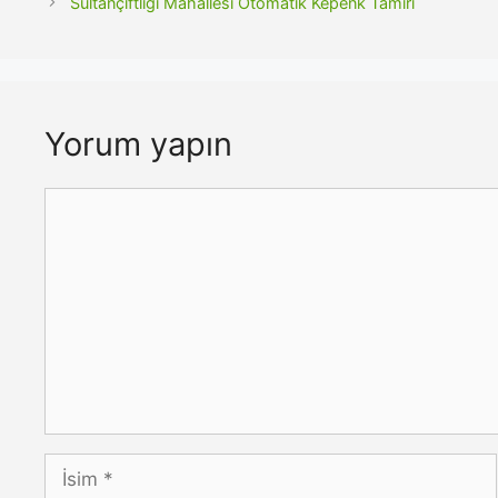
Sultançiftliği Mahallesi Otomatik Kepenk Tamiri
Yorum yapın
Yorum
İsim