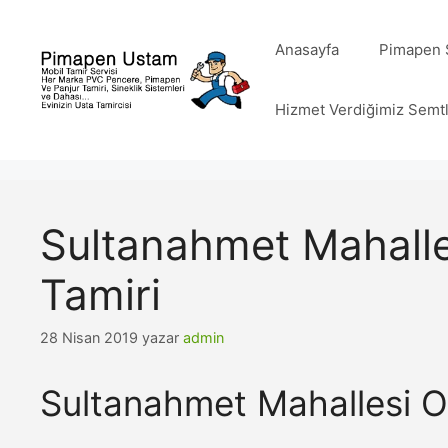
İçeriğe
atla
Anasayfa
Pimapen S
Hizmet Verdiğimiz Semt
Sultanahmet Mahall
Tamiri
28 Nisan 2019
yazar
admin
Sultanahmet Mahallesi O