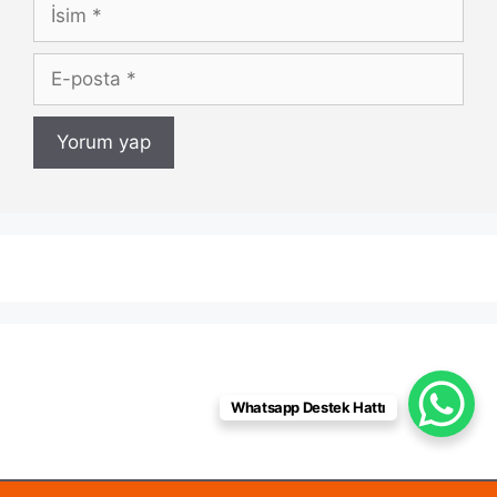
İsim
E-
posta
Whatsapp Destek Hattı