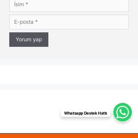
İsim
E-
posta
Whatsapp Destek Hattı