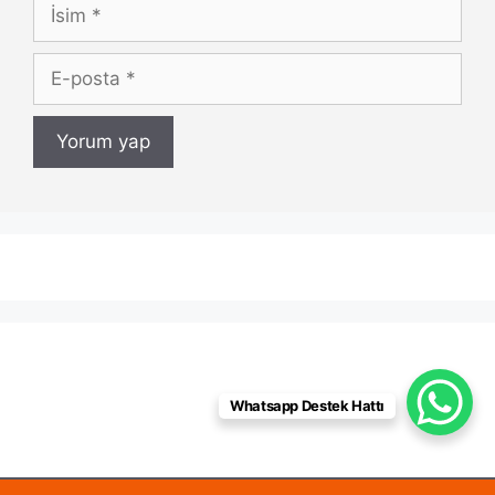
İsim
E-
posta
Whatsapp Destek Hattı