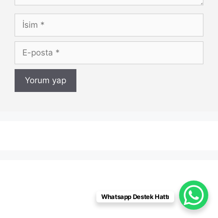
İsim
E-
posta
Whatsapp Destek Hattı