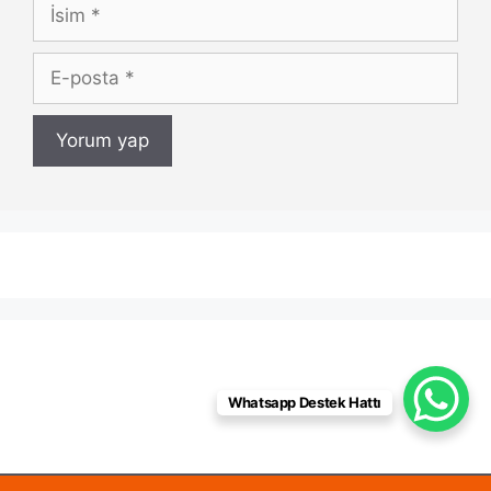
İsim
E-
posta
Whatsapp Destek Hattı