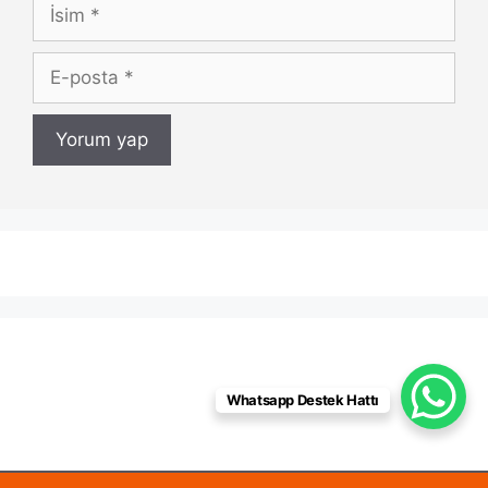
İsim
E-
posta
Whatsapp Destek Hattı