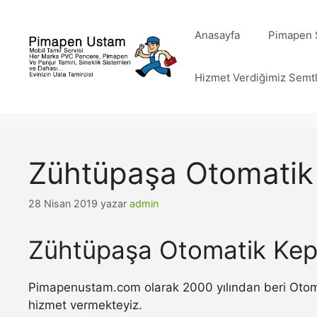
İçeriğe
atla
Anasayfa
Pimapen S
Hizmet Verdiğimiz Semt
Zühtüpaşa Otomatik
28 Nisan 2019
yazar
admin
Zühtüpaşa Otomatik Kep
Pimapenustam.com olarak 2000 yılından beri Otomat
hizmet vermekteyiz.