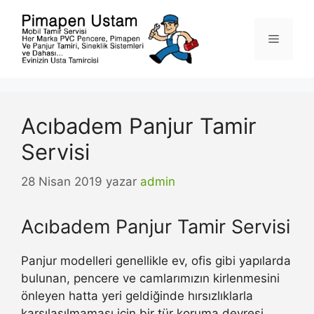
İçeriğe
atla
Menü
Acıbadem Panjur Tamir
Servisi
28 Nisan 2019
yazar
admin
Acıbadem Panjur Tamir Servisi
Panjur modelleri genellikle ev, ofis gibi yapılarda
bulunan, pencere ve camlarımızın kirlenmesini
önleyen hatta yeri geldiğinde hırsızlıklarla
karşılaşılmaması için bir tür koruma devresi