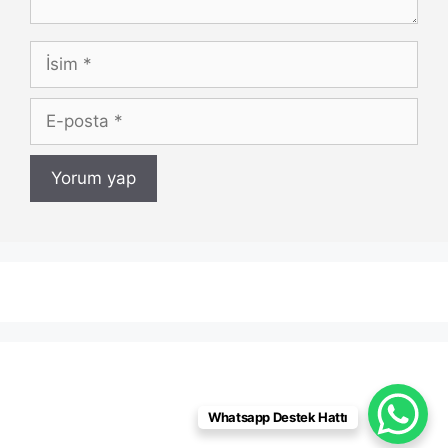
İsim
E-
posta
Whatsapp Destek Hattı