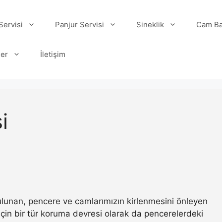
ervisi
Panjur Servisi
Sineklik
Cam Ba
ler
İletişim
i
 bulunan, pencere ve camlarımızın kirlenmesini önleyen
ı için bir tür koruma devresi olarak da pencerelerdeki