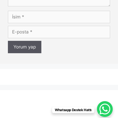
İsim
E-
posta
Whatsapp Destek Hattı