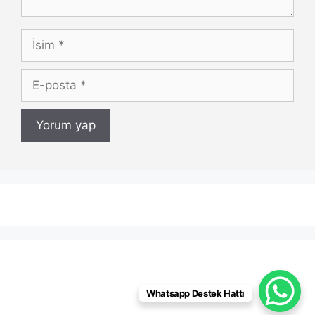
İsim
E-
posta
Whatsapp Destek Hattı