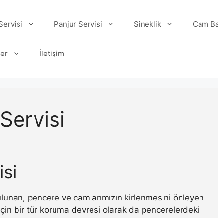
ervisi
Panjur Servisi
Sineklik
Cam Ba
ler
İletişim
Servisi
isi
 bulunan, pencere ve camlarımızın kirlenmesini önleyen
ı için bir tür koruma devresi olarak da pencerelerdeki