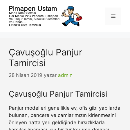
İçeriğe
atla
Menü
Çavuşoğlu Panjur
Tamircisi
28 Nisan 2019
yazar
admin
Çavuşoğlu Panjur Tamircisi
Panjur modelleri genellikle ev, ofis gibi yapılarda
bulunan, pencere ve camlarımızın kirlenmesini
önleyen hatta yeri geldiğinde hırsızlıklarla
karşılaşılmaması için bir tür koruma devresi