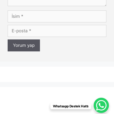
İsim
E-
posta
Whatsapp Destek Hattı