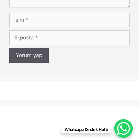
İsim
E-
posta
Whatsapp Destek Hattı