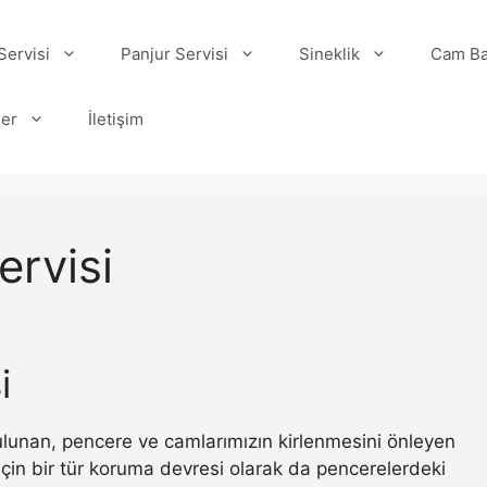
ervisi
Panjur Servisi
Sineklik
Cam Ba
ler
İletişim
ervisi
i
 bulunan, pencere ve camlarımızın kirlenmesini önleyen
ı için bir tür koruma devresi olarak da pencerelerdeki