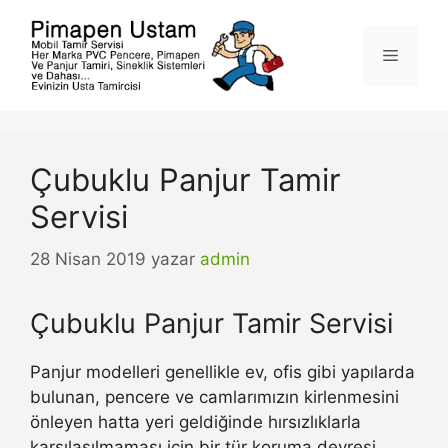
İçeriğe
atla
Menü
Çubuklu Panjur Tamir
Servisi
28 Nisan 2019
yazar
admin
Çubuklu Panjur Tamir Servisi
Panjur modelleri genellikle ev, ofis gibi yapılarda
bulunan, pencere ve camlarımızın kirlenmesini
önleyen hatta yeri geldiğinde hırsızlıklarla
karşılaşılmaması için bir tür koruma devresi