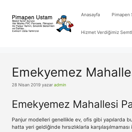
İçeriğe
atla
Anasayfa
Pimapen S
Hizmet Verdiğimiz Semt
Emekyemez Mahalles
28 Nisan 2019
yazar
admin
Emekyemez Mahallesi Pa
Panjur modelleri genellikle ev, ofis gibi yapılarda
hatta yeri geldiğinde hırsızlıklarla karşılaşılmamas