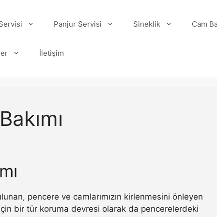
ervisi
Panjur Servisi
Sineklik
Cam Ba
ler
İletişim
 Bakımı
ımı
 bulunan, pencere ve camlarımızın kirlenmesini önleyen
ı için bir tür koruma devresi olarak da pencerelerdeki