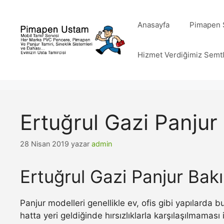
İçeriğe
atla
Anasayfa
Pimapen S
Hizmet Verdiğimiz Semt
Ertuğrul Gazi Panjur
28 Nisan 2019
yazar
admin
Ertuğrul Gazi Panjur Bak
Panjur modelleri genellikle ev, ofis gibi yapılarda
hatta yeri geldiğinde hırsızlıklarla karşılaşılmamas