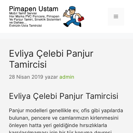
İçeriğe
atla
Menü
Evliya Çelebi Panjur
Tamircisi
28 Nisan 2019
yazar
admin
Evliya Çelebi Panjur Tamircisi
Panjur modelleri genellikle ev, ofis gibi yapılarda
bulunan, pencere ve camlarımızın kirlenmesini
önleyen hatta yeri geldiğinde hırsızlıklarla
karşılaşılmaması için bir tür koruma devresi