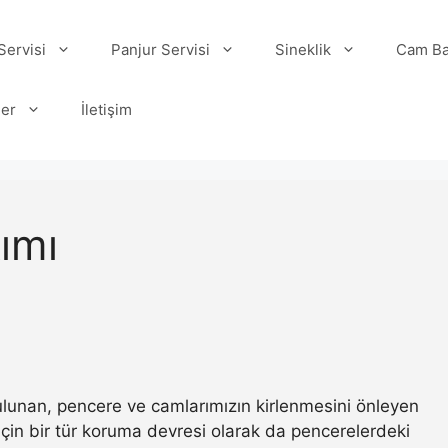
ervisi
Panjur Servisi
Sineklik
Cam Ba
ler
İletişim
ımı
 bulunan, pencere ve camlarımızın kirlenmesini önleyen
ı için bir tür koruma devresi olarak da pencerelerdeki