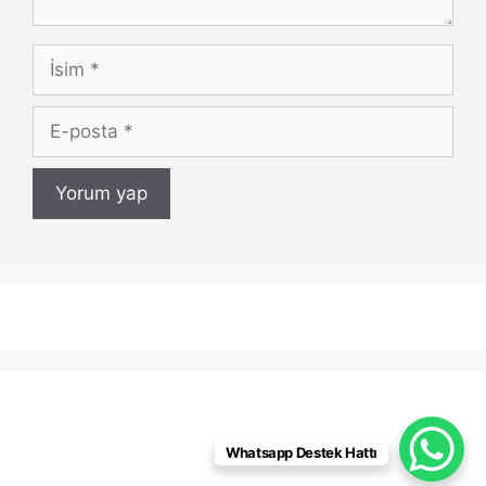
İsim
E-
posta
Whatsapp Destek Hattı