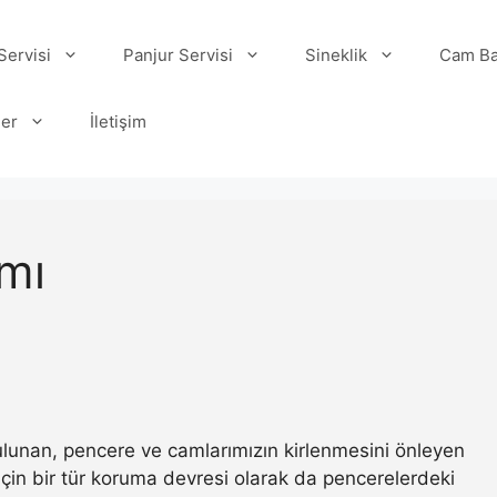
ervisi
Panjur Servisi
Sineklik
Cam Ba
ler
İletişim
mı
 bulunan, pencere ve camlarımızın kirlenmesini önleyen
ı için bir tür koruma devresi olarak da pencerelerdeki