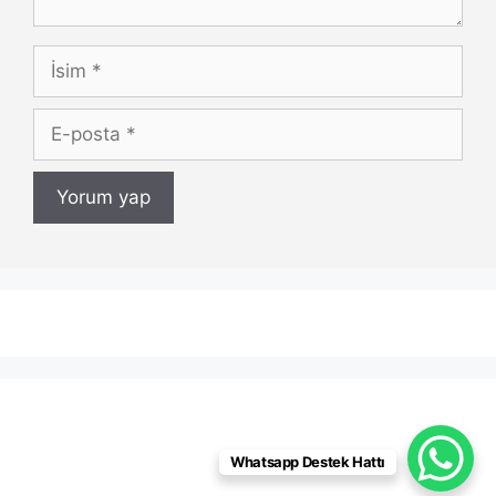
İsim
E-
posta
Whatsapp Destek Hattı