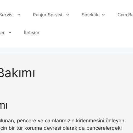
ervisi
Panjur Servisi
Sineklik
Cam Ba
ler
İletişim
Bakımı
mı
 bulunan, pencere ve camlarımızın kirlenmesini önleyen
ı için bir tür koruma devresi olarak da pencerelerdeki