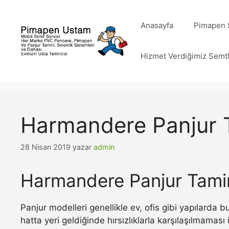
İçeriğe
atla
Anasayfa
Pimapen S
Hizmet Verdiğimiz Semt
Harmandere Panjur T
28 Nisan 2019
yazar
admin
Harmandere Panjur Tamir
Panjur modelleri genellikle ev, ofis gibi yapılarda
hatta yeri geldiğinde hırsızlıklarla karşılaşılmamas