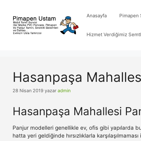
İçeriğe
atla
Anasayfa
Pimapen S
Hizmet Verdiğimiz Semt
Hasanpaşa Mahallesi
28 Nisan 2019
yazar
admin
Hasanpaşa Mahallesi Pan
Panjur modelleri genellikle ev, ofis gibi yapılarda
hatta yeri geldiğinde hırsızlıklarla karşılaşılmamas