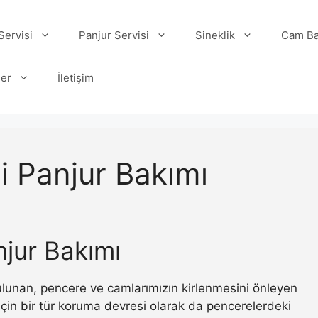
ervisi
Panjur Servisi
Sineklik
Cam Ba
ler
İletişim
 Panjur Bakımı
jur Bakımı
 bulunan, pencere ve camlarımızın kirlenmesini önleyen
ı için bir tür koruma devresi olarak da pencerelerdeki