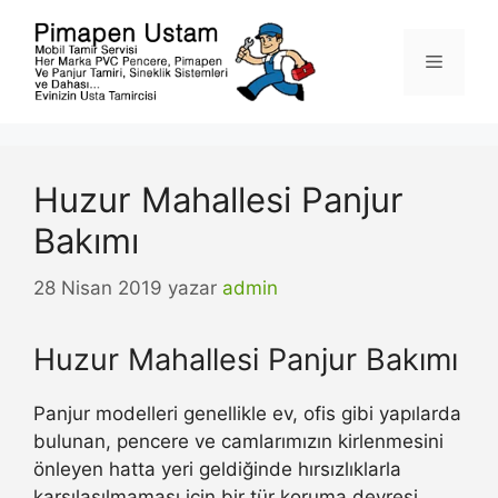
İçeriğe
atla
Menü
Huzur Mahallesi Panjur
Bakımı
28 Nisan 2019
yazar
admin
Huzur Mahallesi Panjur Bakımı
Panjur modelleri genellikle ev, ofis gibi yapılarda
bulunan, pencere ve camlarımızın kirlenmesini
önleyen hatta yeri geldiğinde hırsızlıklarla
karşılaşılmaması için bir tür koruma devresi