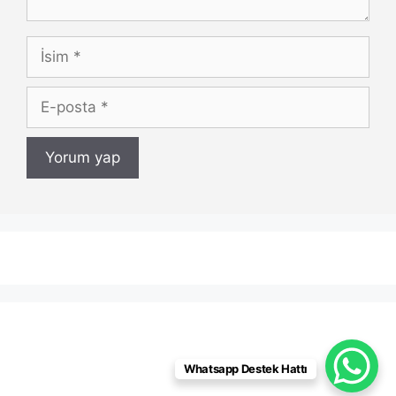
İsim
E-
posta
Whatsapp Destek Hattı