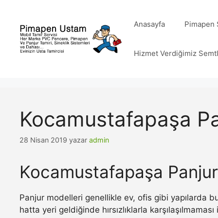
İçeriğe
atla
Anasayfa
Pimapen S
Hizmet Verdiğimiz Semt
Kocamustafapaşa Pa
28 Nisan 2019
yazar
admin
Kocamustafapaşa Panjur
Panjur modelleri genellikle ev, ofis gibi yapılarda
hatta yeri geldiğinde hırsızlıklarla karşılaşılmamas