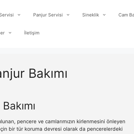
ervisi
Panjur Servisi
Sineklik
Cam Ba
ler
İletişim
njur Bakımı
 Bakımı
 bulunan, pencere ve camlarımızın kirlenmesini önleyen
ı için bir tür koruma devresi olarak da pencerelerdeki