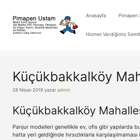
İçeriğe
atla
Anasayfa
Pimapen S
Hizmet Verdiğimiz Semt
Küçükbakkalköy Maha
28 Nisan 2019
yazar
admin
Küçükbakkalköy Mahalles
Panjur modelleri genellikle ev, ofis gibi yapılarda
hatta yeri geldiğinde hırsızlıklarla karşılaşılmamas