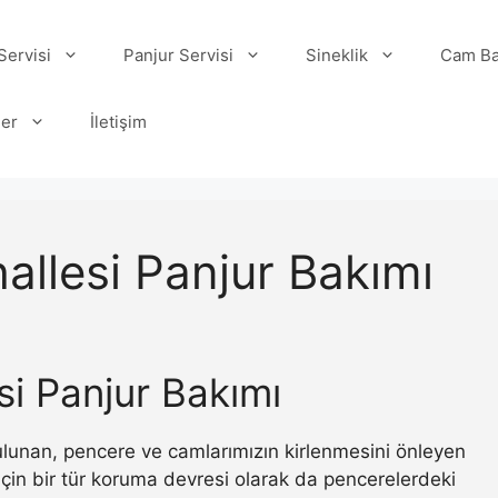
ervisi
Panjur Servisi
Sineklik
Cam Ba
ler
İletişim
llesi Panjur Bakımı
i Panjur Bakımı
 bulunan, pencere ve camlarımızın kirlenmesini önleyen
ı için bir tür koruma devresi olarak da pencerelerdeki