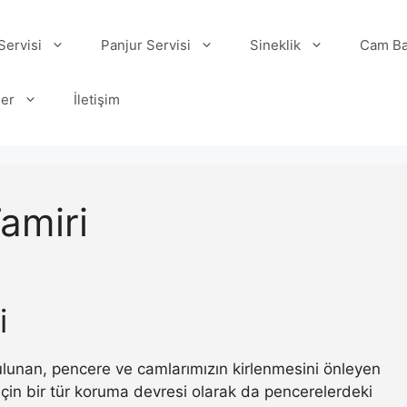
ervisi
Panjur Servisi
Sineklik
Cam Ba
ler
İletişim
amiri
i
 bulunan, pencere ve camlarımızın kirlenmesini önleyen
ı için bir tür koruma devresi olarak da pencerelerdeki