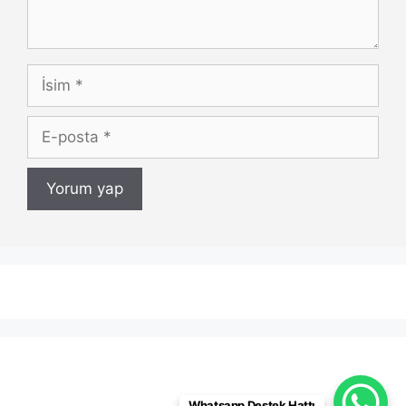
İsim
E-
posta
Whatsapp Destek Hattı