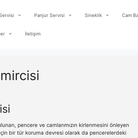
ervisi
Panjur Servisi
Sineklik
Cam Ba
ler
İletişim
mircisi
si
 bulunan, pencere ve camlarımızın kirlenmesini önleyen
ı için bir tür koruma devresi olarak da pencerelerdeki