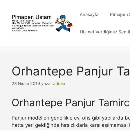
İçeriğe
atla
Anasayfa
Pimapen S
Hizmet Verdiğimiz Semt
Orhantepe Panjur Ta
28 Nisan 2019
yazar
admin
Orhantepe Panjur Tamirci
Panjur modelleri genellikle ev, ofis gibi yapılarda
hatta yeri geldiğinde hırsızlıklarla karşılaşılmamas