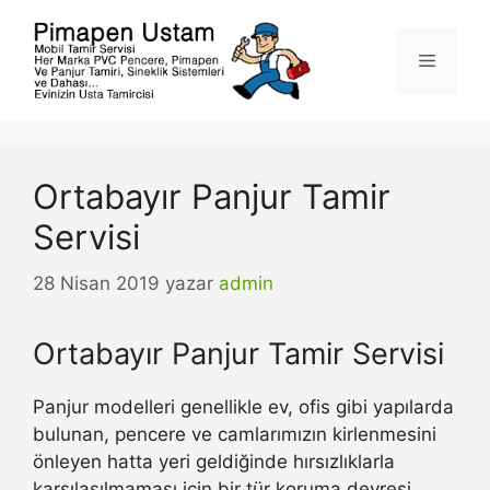
İçeriğe
atla
Menü
Ortabayır Panjur Tamir
Servisi
28 Nisan 2019
yazar
admin
Ortabayır Panjur Tamir Servisi
Panjur modelleri genellikle ev, ofis gibi yapılarda
bulunan, pencere ve camlarımızın kirlenmesini
önleyen hatta yeri geldiğinde hırsızlıklarla
karşılaşılmaması için bir tür koruma devresi