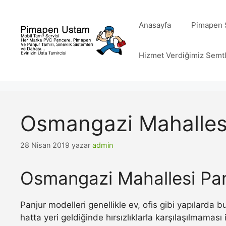
İçeriğe
atla
Anasayfa
Pimapen S
Hizmet Verdiğimiz Semt
Osmangazi Mahallesi
28 Nisan 2019
yazar
admin
Osmangazi Mahallesi Pan
Panjur modelleri genellikle ev, ofis gibi yapılarda
hatta yeri geldiğinde hırsızlıklarla karşılaşılmamas