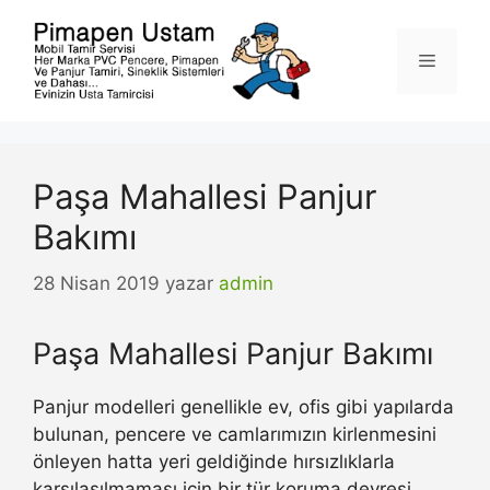
İçeriğe
atla
Menü
Paşa Mahallesi Panjur
Bakımı
28 Nisan 2019
yazar
admin
Paşa Mahallesi Panjur Bakımı
Panjur modelleri genellikle ev, ofis gibi yapılarda
bulunan, pencere ve camlarımızın kirlenmesini
önleyen hatta yeri geldiğinde hırsızlıklarla
karşılaşılmaması için bir tür koruma devresi