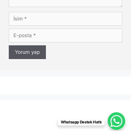
İsim
E-
posta
Whatsapp Destek Hattı