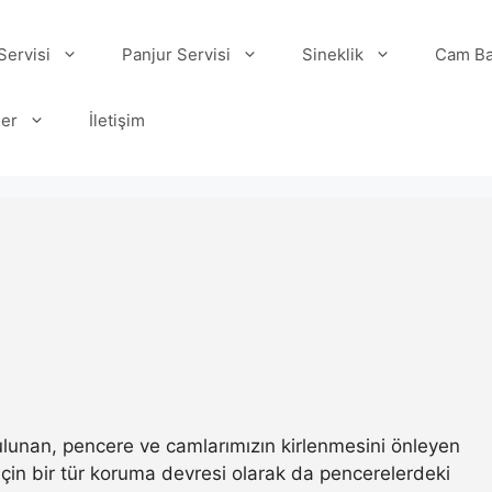
ervisi
Panjur Servisi
Sineklik
Cam Ba
ler
İletişim
 bulunan, pencere ve camlarımızın kirlenmesini önleyen
ı için bir tür koruma devresi olarak da pencerelerdeki